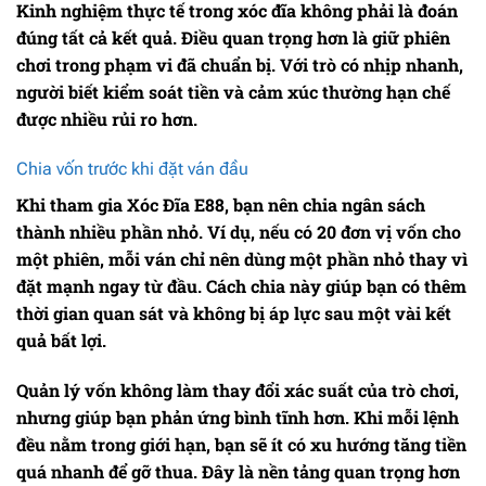
Kinh nghiệm thực tế trong xóc đĩa không phải là đoán
đúng tất cả kết quả. Điều quan trọng hơn là giữ phiên
chơi trong phạm vi đã chuẩn bị. Với trò có nhịp nhanh,
người biết kiểm soát tiền và cảm xúc thường hạn chế
được nhiều rủi ro hơn.
Chia vốn trước khi đặt ván đầu
Khi tham gia
Xóc Đĩa E88
, bạn nên chia ngân sách
thành nhiều phần nhỏ. Ví dụ, nếu có 20 đơn vị vốn cho
một phiên, mỗi ván chỉ nên dùng một phần nhỏ thay vì
đặt mạnh ngay từ đầu. Cách chia này giúp bạn có thêm
thời gian quan sát và không bị áp lực sau một vài kết
quả bất lợi.
Quản lý vốn
không làm thay đổi xác suất của trò chơi,
nhưng giúp bạn phản ứng bình tĩnh hơn. Khi mỗi lệnh
đều nằm trong giới hạn, bạn sẽ ít có xu hướng tăng tiền
quá nhanh để gỡ thua. Đây là nền tảng quan trọng hơn