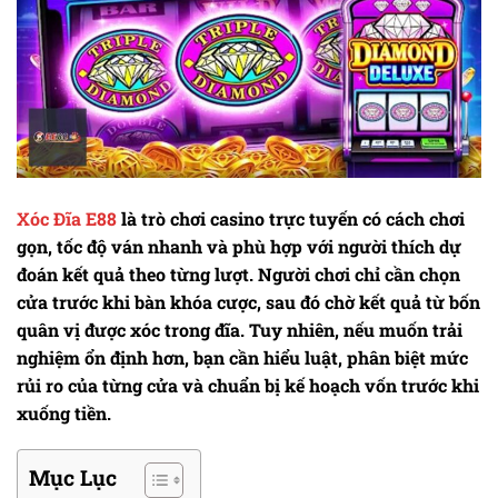
Xóc Đĩa E88
là trò chơi casino trực tuyến có cách chơi
gọn, tốc độ ván nhanh và phù hợp với người thích dự
đoán kết quả theo từng lượt. Người chơi chỉ cần chọn
cửa trước khi bàn khóa cược, sau đó chờ kết quả từ bốn
quân vị được xóc trong đĩa. Tuy nhiên, nếu muốn trải
nghiệm ổn định hơn, bạn cần hiểu luật, phân biệt mức
rủi ro của từng cửa và chuẩn bị kế hoạch vốn trước khi
xuống tiền.
Mục Lục