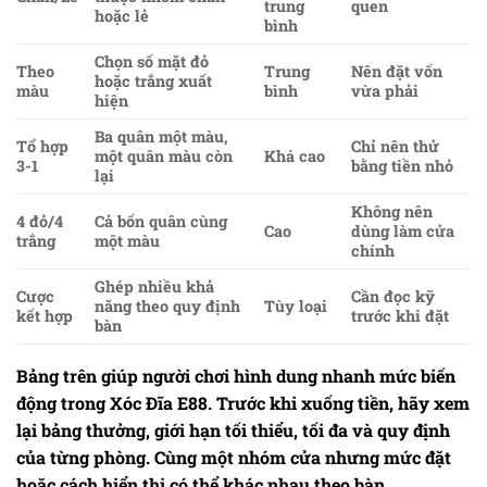
trung
quen
hoặc lẻ
bình
Chọn số mặt đỏ
Theo
Trung
Nên đặt vốn
hoặc trắng xuất
màu
bình
vừa phải
hiện
Ba quân một màu,
Tổ hợp
Chỉ nên thử
một quân màu còn
Khá cao
3-1
bằng tiền nhỏ
lại
Không nên
4 đỏ/4
Cả bốn quân cùng
Cao
dùng làm cửa
trắng
một màu
chính
Ghép nhiều khả
Cược
Cần đọc kỹ
năng theo quy định
Tùy loại
kết hợp
trước khi đặt
bàn
Bảng trên giúp người chơi hình dung nhanh mức biến
động trong
Xóc Đĩa E88
. Trước khi xuống tiền, hãy xem
lại bảng thưởng, giới hạn tối thiểu, tối đa và quy định
của từng phòng. Cùng một nhóm cửa nhưng mức đặt
hoặc cách hiển thị có thể khác nhau theo bàn.