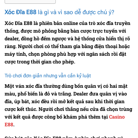
Xóc Đĩa E88
là gì và vì sao dễ được chú ý?
Xóc Đĩa E88
là phiên bản online của trò xóc đĩa truyền
thống, được mô phỏng bằng bàn cược trực tuyến với
dealer, đồng hồ đếm ngược và hệ thống cửa hiển thị rõ
ràng. Người chơi có thể tham gia bằng điện thoại hoặc
máy tính, chọn phòng phù hợp với ngân sách rồi đặt
cược trong thời gian cho phép.
Trò chơi đơn giản nhưng vẫn cần kỷ luật
Một ván xóc đĩa thường dùng bốn quân vị có hai mặt
màu, phổ biến là đỏ và trắng. Dealer đưa quân vị vào
đĩa, úp bát, xóc đều rồi mở kết quả sau khi thời gian
cược kết thúc. Người chơi thắng nếu cửa đã chọn trùng
với kết quả được công bố khám phá thêm tại
Casino
E88
.