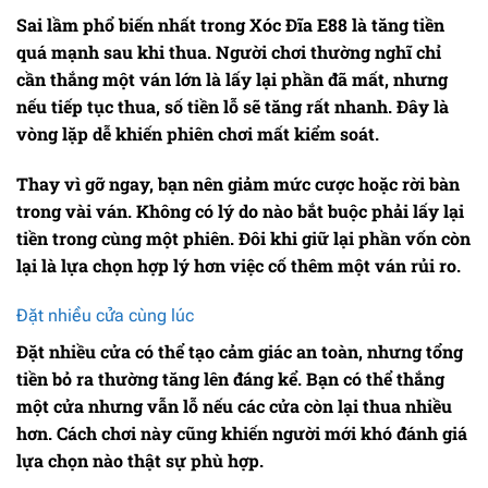
Sai lầm phổ biến nhất trong
Xóc Đĩa E88
là tăng tiền
quá mạnh sau khi thua. Người chơi thường nghĩ chỉ
cần thắng một ván lớn là lấy lại phần đã mất, nhưng
nếu tiếp tục thua, số tiền lỗ sẽ tăng rất nhanh. Đây là
vòng lặp dễ khiến phiên chơi mất kiểm soát.
Thay vì gỡ ngay, bạn nên giảm mức cược hoặc rời bàn
trong vài ván. Không có lý do nào bắt buộc phải lấy lại
tiền trong cùng một phiên. Đôi khi giữ lại phần vốn còn
lại là lựa chọn hợp lý hơn việc cố thêm một ván rủi ro.
Đặt nhiều cửa cùng lúc
Đặt nhiều cửa có thể tạo cảm giác an toàn, nhưng tổng
tiền bỏ ra thường tăng lên đáng kể. Bạn có thể thắng
một cửa nhưng vẫn lỗ nếu các cửa còn lại thua nhiều
hơn. Cách chơi này cũng khiến người mới khó đánh giá
lựa chọn nào thật sự phù hợp.