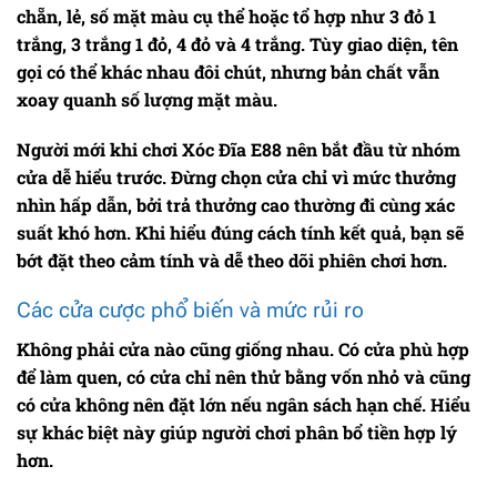
chẵn, lẻ, số mặt màu cụ thể hoặc tổ hợp như 3 đỏ 1
trắng, 3 trắng 1 đỏ, 4 đỏ và 4 trắng. Tùy giao diện, tên
gọi có thể khác nhau đôi chút, nhưng bản chất vẫn
xoay quanh số lượng mặt màu.
Người mới khi chơi
Xóc Đĩa E88
nên bắt đầu từ nhóm
cửa dễ hiểu trước. Đừng chọn cửa chỉ vì mức thưởng
nhìn hấp dẫn, bởi trả thưởng cao thường đi cùng xác
suất khó hơn. Khi hiểu đúng cách tính kết quả, bạn sẽ
bớt đặt theo cảm tính và dễ theo dõi phiên chơi hơn.
Các cửa cược phổ biến và mức rủi ro
Không phải cửa nào cũng giống nhau. Có cửa phù hợp
để làm quen, có cửa chỉ nên thử bằng vốn nhỏ và cũng
có cửa không nên đặt lớn nếu ngân sách hạn chế. Hiểu
sự khác biệt này giúp người chơi phân bổ tiền hợp lý
hơn.