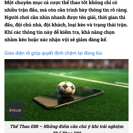
Một chuyên mục cá cược thể thao tốt không chỉ có
nhiều trận đấu, mà còn cần trình bày thông tin rõ ràng.
Người chơi cần nhìn nhanh được tên giải, thời gian thi
đấu, đội chủ nhà, đội khách, loại kèo và trạng thái trận.
Khi các thông tin này dễ kiểm tra, khả năng chọn
nhầm kèo hoặc xác nhận vội sẽ giảm đáng kể.
Giao diện rõ giúp quyết định chậm lại đúng lúc
Thể Thao E88 – Những điểm cần chú ý khi trải nghiệm