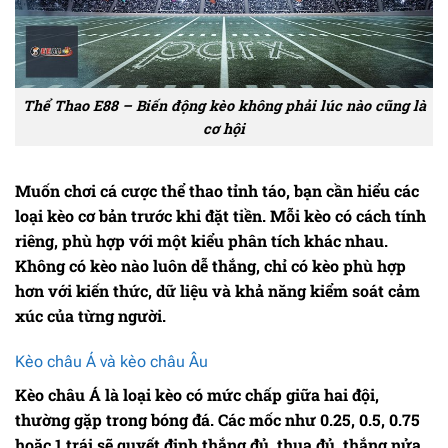
Thể Thao E88 – Biến động kèo không phải lúc nào cũng là
cơ hội
Muốn chơi cá cược thể thao tỉnh táo, bạn cần hiểu các
loại kèo cơ bản trước khi đặt tiền. Mỗi kèo có cách tính
riêng, phù hợp với một kiểu phân tích khác nhau.
Không có kèo nào luôn dễ thắng, chỉ có kèo phù hợp
hơn với kiến thức, dữ liệu và khả năng kiểm soát cảm
xúc của từng người.
Kèo châu Á và kèo châu Âu
Kèo châu Á là loại kèo có mức chấp giữa hai đội,
thường gặp trong bóng đá. Các mốc như 0.25, 0.5, 0.75
hoặc 1 trái sẽ quyết định thắng đủ, thua đủ, thắng nửa,