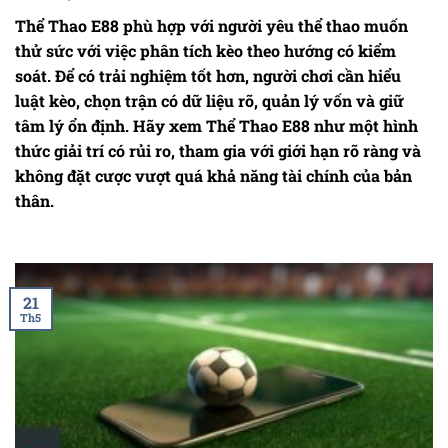
Thể Thao E88
phù hợp với người yêu thể thao muốn
thử sức với việc phân tích kèo theo hướng có kiểm
soát. Để có trải nghiệm tốt hơn, người chơi cần hiểu
luật kèo, chọn trận có dữ liệu rõ, quản lý vốn và giữ
tâm lý ổn định. Hãy xem
Thể Thao E88
như một hình
thức giải trí có rủi ro, tham gia với giới hạn rõ ràng và
không đặt cược vượt quá khả năng tài chính của bản
thân.
21
Th5