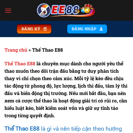
Bỏ
qua
nội
dung
ĐĂNG NHẬP
ĐĂNG KÝ
Trang chủ
»
Thể Thao E88
Thể Thao E88
là chuyên mục dành cho người yêu thể
thao muốn theo dõi trận đấu bằng tư duy phân tích
thay vì chỉ chọn theo cảm xúc. Mỗi tỷ lệ kèo đều chịu
tác động từ phong độ, lực lượng, lịch thi đấu, tâm lý thi
đấu và biến động thị trường. Nếu mới bắt đầu, bạn nên
xem cá cược thể thao là hoạt động giải trí có rủi ro, cần
hiểu luật kèo, biết kiểm soát vốn và giữ sự tỉnh táo
trong từng quyết định.
Thể Thao E88
là gì và nên tiếp cận theo hướng