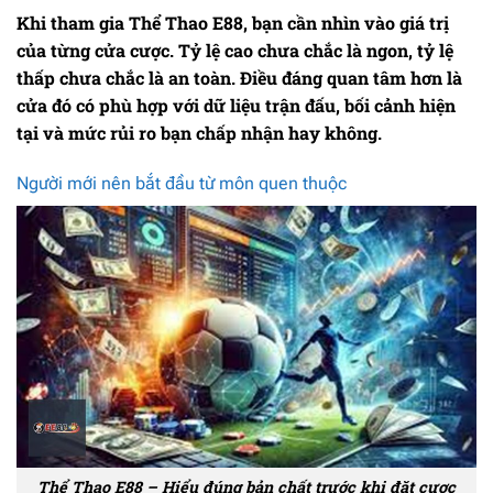
Khi tham gia
Thể Thao E88
, bạn cần nhìn vào giá trị
của từng cửa cược. Tỷ lệ cao chưa chắc là ngon, tỷ lệ
thấp chưa chắc là an toàn. Điều đáng quan tâm hơn là
cửa đó có phù hợp với dữ liệu trận đấu, bối cảnh hiện
tại và mức rủi ro bạn chấp nhận hay không.
Người mới nên bắt đầu từ môn quen thuộc
Thể Thao E88 – Hiểu đúng bản chất trước khi đặt cược