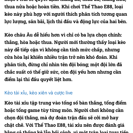
thua nửa hoặc hoàn tiền. Khi chơi
Thể Thao E88
, loại
kèo này phù hợp với người thích phân tích tương quan
lực lượng, sân bãi, lịch thi đấu và động lực của hai bên.
Kèo châu Âu dễ hiểu hơn vì chỉ có ba lựa chọn chính:
thắng, hòa hoặc thua. Người mới thường thấy loại kèo
này dễ tiếp cận vì không cần tính mức chấp, nhưng
cửa hòa lại khiến nhiều trận trở nên khó đoán. Khi
phân tích, đừng chỉ nhìn tên đội bóng; một đội lớn đã
chắc suất có thể giữ sức, còn đội yếu hơn nhưng cần
điểm lại thi đấu quyết liệt hơn.
Kèo tài xỉu, kèo xiên và cược live
Kèo tài xỉu
tập trung vào tổng số bàn thắng, tổng điểm
hoặc tổng game tùy từng môn. Người chơi không cần
chọn đội thắng, mà dự đoán trận đấu sẽ cởi mở hay
chặt chẽ. Với
Thể Thao E88
, tài xỉu nên được đánh giá
bằng cả thống kê lẫn bối cảnh, vì một trận loại trực tiếp