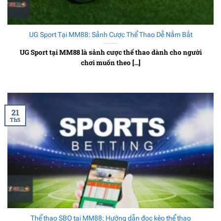
UG Sport Tại MM88: Sảnh Cược Thể Thao Dễ Nắm Bắt
UG Sport tại MM88 là sảnh cược thể thao dành cho người
chơi muốn theo [...]
21
Th5
Thể thao SBO tại MM88: Hướng dẫn đọc kèo thể thao