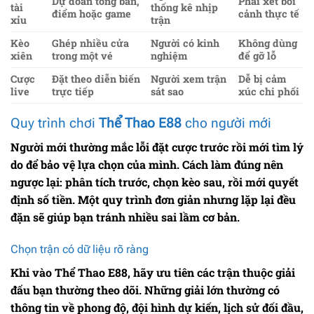
Dự đoán tổng bàn,
Phải xét bối
tài
thống kê nhịp
điểm hoặc game
cảnh thực tế
xỉu
trận
Kèo
Ghép nhiều cửa
Người có kinh
Không dùng
xiên
trong một vé
nghiệm
để gỡ lỗ
Cược
Đặt theo diễn biến
Người xem trận
Dễ bị cảm
live
trực tiếp
sát sao
xúc chi phối
Quy trình chơi
Thể Thao E88
cho người mới
Người mới thường mắc lỗi đặt cược trước rồi mới tìm lý
do để bảo vệ lựa chọn của mình. Cách làm đúng nên
ngược lại: phân tích trước, chọn kèo sau, rồi mới quyết
định số tiền. Một quy trình đơn giản nhưng lặp lại đều
đặn sẽ giúp bạn tránh nhiều sai lầm cơ bản.
Chọn trận có dữ liệu rõ ràng
Khi vào
Thể Thao E88
, hãy ưu tiên các trận thuộc giải
đấu bạn thường theo dõi. Những giải lớn thường có
thông tin về phong độ, đội hình dự kiến, lịch sử đối đầu,