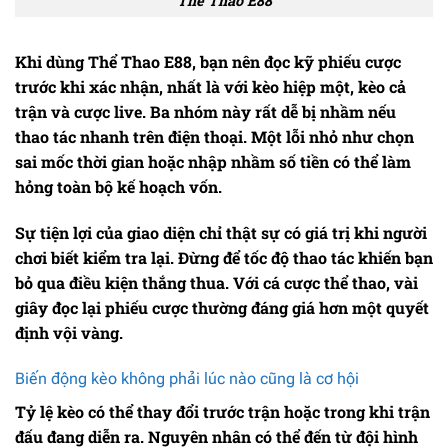
Thể Thao E88
Khi dùng
Thể Thao E88
, bạn nên đọc kỹ phiếu cược
trước khi xác nhận, nhất là với kèo hiệp một, kèo cả
trận và cược live. Ba nhóm này rất dễ bị nhầm nếu
thao tác nhanh trên điện thoại. Một lỗi nhỏ như chọn
sai mốc thời gian hoặc nhập nhầm số tiền có thể làm
hỏng toàn bộ kế hoạch vốn.
Sự tiện lợi của giao diện chỉ thật sự có giá trị khi người
chơi biết kiểm tra lại. Đừng để tốc độ thao tác khiến bạn
bỏ qua điều kiện thắng thua. Với cá cược thể thao, vài
giây đọc lại phiếu cược thường đáng giá hơn một quyết
định vội vàng.
Biến động kèo không phải lúc nào cũng là cơ hội
Tỷ lệ kèo có thể thay đổi trước trận hoặc trong khi trận
đấu đang diễn ra. Nguyên nhân có thể đến từ đội hình