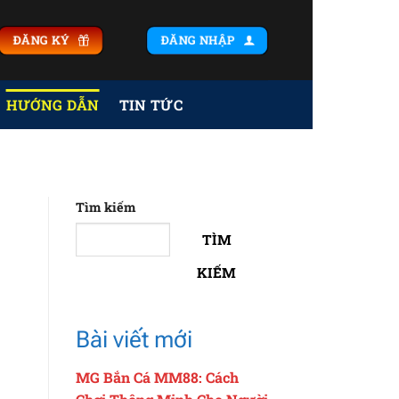
ĐĂNG NHẬP
ĐĂNG KÝ
HƯỚNG DẪN
TIN TỨC
Tìm kiếm
TÌM
KIẾM
Bài viết mới
MG Bắn Cá MM88: Cách