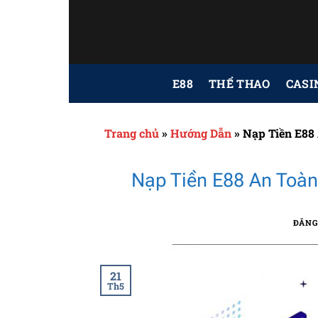
Bỏ
qua
nội
dung
E88
THỂ THAO
CASI
Trang chủ
»
Hướng Dẫn
»
Nạp Tiền E88
Nạp Tiền E88 An Toàn
ĐĂNG
21
Th5