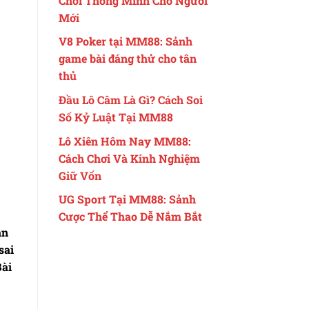
Chơi Thông Minh Cho Người
Mới
V8 Poker tại MM88: Sảnh
game bài đáng thử cho tân
thủ
Đầu Lô Câm Là Gì? Cách Soi
Số Kỷ Luật Tại MM88
Lô Xiên Hôm Nay MM88:
Cách Chơi Và Kinh Nghiệm
Giữ Vốn
UG Sport Tại MM88: Sảnh
Cược Thể Thao Dễ Nắm Bắt
ắn
sai
Bài