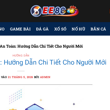
NO
GAME BÀI
ĐÁ GÀ
XỔ SỐ
NỔ HŨ
BẮN CÁ
 An Toàn: Hướng Dẫn Chi Tiết Cho Người Mới
HƯỚNG DẪN
: Hướng Dẫn Chi Tiết Cho Người Mới
 VÀO
21 THÁNG 5, 2026
BỞI
ADMIN