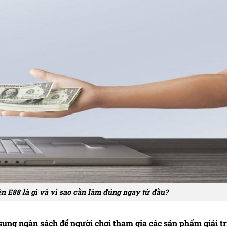
n E88 là gì và vì sao cần làm đúng ngay từ đầu?
sung ngân sách để người chơi tham gia các sản phẩm giải tr