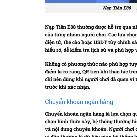
Nạp Tiền E88 – 
Nạp Tiền E88
thường được hỗ trợ qua n
của từng nhóm người chơi. Các lựa chọ
điện tử, thẻ cào hoặc USDT tùy chính s
hiểu rõ, dễ kiểm tra lịch sử và phù hợp 
Không có phương thức nào phù hợp tuyệ
điểm là rõ ràng, QR tiện khi thao tác tr
chỉ nên dùng khi người chơi đã quen ví 
trước khi xác nhận.
Chuyển khoản ngân hàng
Chuyển khoản ngân hàng là lựa chọn que
chọn hình thức này, hệ thống thường hiể
và nội dung chuyển khoản. Người chơi cầ
vì đây thường là dữ liệu giúp hệ thống 