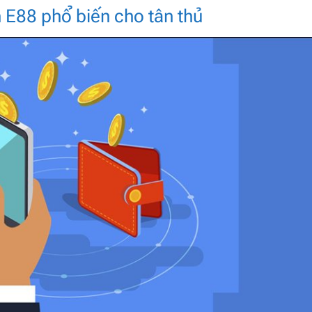
 E88 phổ biến cho tân thủ