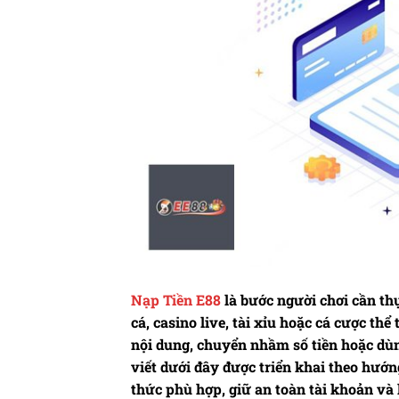
Nạp Tiền E88
là bước người chơi cần thự
cá, casino live, tài xỉu hoặc cá cược t
nội dung, chuyển nhầm số tiền hoặc dùng
viết dưới đây được triển khai theo hướ
thức phù hợp, giữ an toàn tài khoản và 