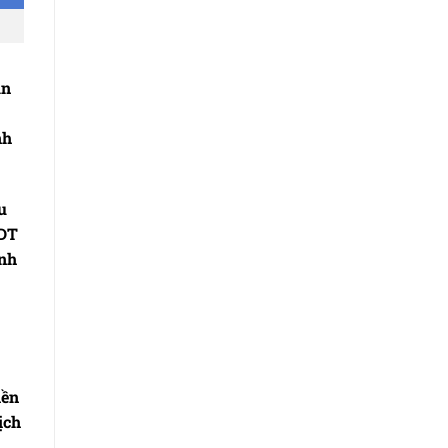
án
nh
u
SDT
ình
iền
ịch