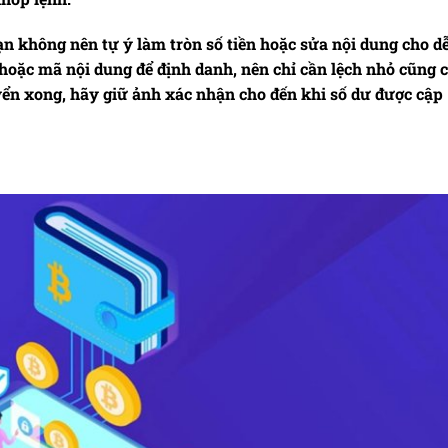
bạn không nên tự ý làm tròn số tiền hoặc sửa nội dung cho d
 hoặc mã nội dung để định danh, nên chỉ cần lệch nhỏ cũng 
uyển xong, hãy giữ ảnh xác nhận cho đến khi số dư được cập