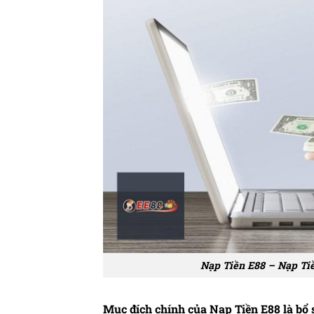
Nạp Tiền E88 – Nạp Tiề
Mục đích chính của
Nạp Tiền E88
là bổ 